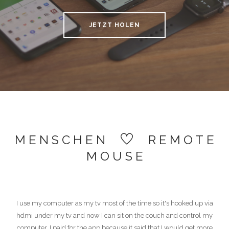
JETZT HOLEN
MENSCHEN
REMOTE
MOUSE
I use my computer as my tv most of the time so it's hooked up via
hdmi under my tv and now I can sit on the couch and control my
computer. I paid for the app because it said that I would get more